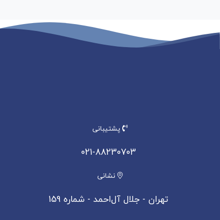
پشتیبانی
021-88230703
نشانی
تهران - جلال آل‌احمد - شماره 159