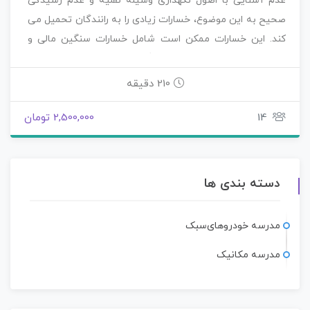
عدم آشنایی با اصول نگهداری وسیله نقلیه و عدم رسیدگی
صحیح به این موضوع، خسارات زیادی را به رانندگان تحمیل می
کند. این خسارات ممکن است شامل خسارات سنگین مالی و
حتی جانی باشد. چرا که عدم نگهداری صحیح وسیله نقلیه،
ضمن افزایش ریسک ایجاد خرابی‌های پیش بینی نشده،
210 دقیقه
می‌تواند باعث حوادث و تصادفات جبران ناپذیری گردد.
14
2,500,000 تومان
دسته بندی ها
مدرسه خودروهای‌سبک
مدرسه مکانیک