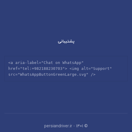
پشتیبانی
<a aria-label="Chat on WhatsApp" 
href="
tel:+982188230703
"> <img alt="Support" 
src="WhatsAppButtonGreenLarge.svg" />
© 1401 - persiandriver.ir