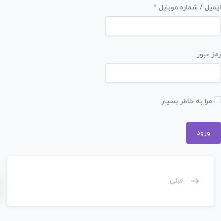
یل / شماره موبایل
*
 عبور
را به خاطر بسپار
قبلی