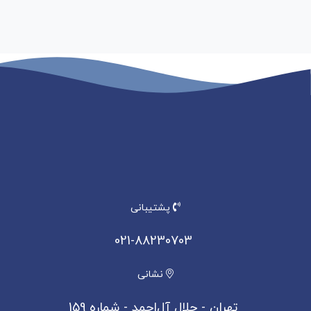
پشتیبانی
021-88230703
نشانی
تهران - جلال آل‌احمد - شماره 159